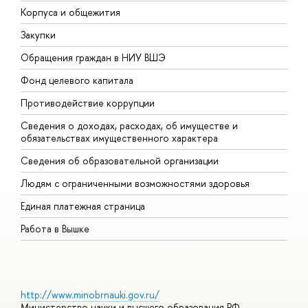
Корпуса и общежития
В
Закупки
П
Обращения граждан в НИУ ВШЭ
А
Фонд целевого капитала
Д
Противодействие коррупции
Ц
Сведения о доходах, расходах, об имуществе и
Б
обязательствах имущественного характера
О
Сведения об образовательной организации
О
Людям с ограниченными возможностями здоровья
Единая платежная страница
Работа в Вышке
http://www.minobrnauki.gov.ru/
Министерство науки и высшего образования РФ