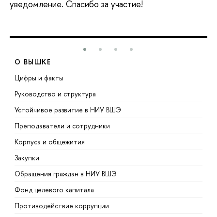
уведомление. Спасибо за участие!
О ВЫШКЕ
Цифры и факты
Л
Руководство и структура
Д
Устойчивое развитие в НИУ ВШЭ
О
Преподаватели и сотрудники
П
Корпуса и общежития
В
Закупки
П
Обращения граждан в НИУ ВШЭ
А
Фонд целевого капитала
Д
Противодействие коррупции
Ц