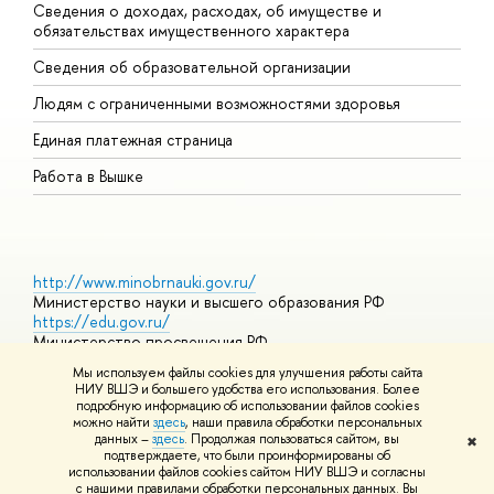
Сведения о доходах, расходах, об имуществе и
Б
обязательствах имущественного характера
О
Сведения об образовательной организации
О
Людям с ограниченными возможностями здоровья
Единая платежная страница
Работа в Вышке
http://www.minobrnauki.gov.ru/
Министерство науки и высшего образования РФ
https://edu.gov.ru/
Министерство просвещения РФ
https://elearning.hse.ru/mooc
Мы используем файлы cookies для улучшения работы сайта
Массовые открытые онлайн-курсы
НИУ ВШЭ и большего удобства его использования. Более
подробную информацию об использовании файлов cookies
можно найти
здесь
, наши правила обработки персональных
данных –
здесь
. Продолжая пользоваться сайтом, вы
✖
© НИУ ВШЭ 1993–2026
Адреса и контакты
Условия
подтверждаете, что были проинформированы об
использования материалов
Политика конфиденциальности
Карта
использовании файлов cookies сайтом НИУ ВШЭ и согласны
сайта
с нашими правилами обработки персональных данных. Вы