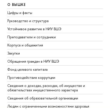
О ВЫШКЕ
Цифры и факты
Л
Руководство и структура
Д
Устойчивое развитие в НИУ ВШЭ
О
Преподаватели и сотрудники
П
Корпуса и общежития
В
Закупки
П
Обращения граждан в НИУ ВШЭ
А
Фонд целевого капитала
Д
Противодействие коррупции
Ц
Сведения о доходах, расходах, об имуществе и
Б
обязательствах имущественного характера
О
Сведения об образовательной организации
О
Людям с ограниченными возможностями здоровья