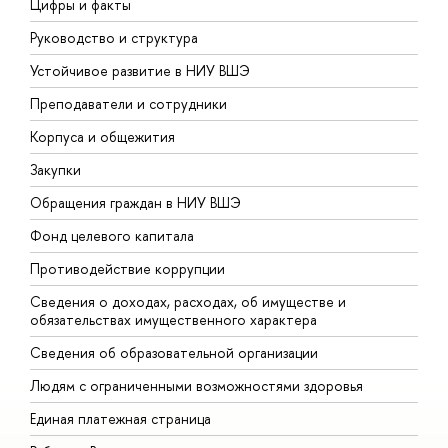
Цифры и факты
Л
Руководство и структура
Д
Устойчивое развитие в НИУ ВШЭ
О
Преподаватели и сотрудники
П
Корпуса и общежития
В
Закупки
П
Обращения граждан в НИУ ВШЭ
А
Фонд целевого капитала
Д
Противодействие коррупции
Ц
Сведения о доходах, расходах, об имуществе и
Б
обязательствах имущественного характера
О
Сведения об образовательной организации
О
Людям с ограниченными возможностями здоровья
Единая платежная страница