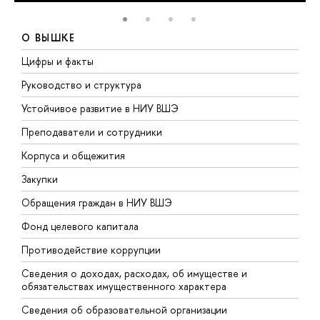
О ВЫШКЕ
Цифры и факты
Л
Руководство и структура
Д
Устойчивое развитие в НИУ ВШЭ
О
Преподаватели и сотрудники
П
Корпуса и общежития
В
Закупки
П
Обращения граждан в НИУ ВШЭ
А
Фонд целевого капитала
Д
Противодействие коррупции
Ц
Сведения о доходах, расходах, об имуществе и
Б
обязательствах имущественного характера
О
Сведения об образовательной организации