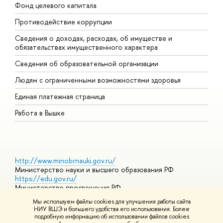
Фонд целевого капитала
Д
Противодействие коррупции
Ц
Сведения о доходах, расходах, об имуществе и
Б
обязательствах имущественного характера
О
Сведения об образовательной организации
О
Людям с ограниченными возможностями здоровья
Единая платежная страница
Работа в Вышке
http://www.minobrnauki.gov.ru/
Министерство науки и высшего образования РФ
https://edu.gov.ru/
Министерство просвещения РФ
https://elearning.hse.ru/mooc
Мы используем файлы cookies для улучшения работы сайта
Массовые открытые онлайн-курсы
НИУ ВШЭ и большего удобства его использования. Более
подробную информацию об использовании файлов cookies