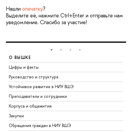
Нашли
опечатку
?
Выделите её, нажмите Ctrl+Enter и отправьте нам
уведомление. Спасибо за участие!
О ВЫШКЕ
Цифры и факты
Л
Руководство и структура
Д
Устойчивое развитие в НИУ ВШЭ
О
Преподаватели и сотрудники
П
Корпуса и общежития
В
Закупки
П
Обращения граждан в НИУ ВШЭ
А