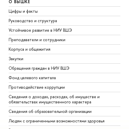
О ВЫШКЕ
Цифры и факты
Л
Руководство и структура
Д
Устойчивое развитие в НИУ ВШЭ
О
Преподаватели и сотрудники
П
Корпуса и общежития
В
Закупки
П
Обращения граждан в НИУ ВШЭ
А
Фонд целевого капитала
Д
Противодействие коррупции
Ц
Сведения о доходах, расходах, об имуществе и
Б
обязательствах имущественного характера
О
Сведения об образовательной организации
О
Людям с ограниченными возможностями здоровья