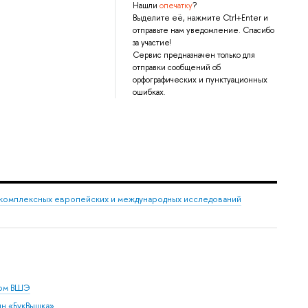
Нашли
опечатку
?
Выделите её, нажмите Ctrl+Enter и
отправьте нам уведомление. Спасибо
за участие!
Сервис предназначен только для
отправки сообщений об
орфографических и пунктуационных
ошибках.
комплексных европейских и международных исследований
дом ВШЭ
ин «БукВышка»