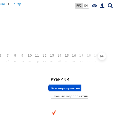
ики
Центр
РУС
EN
6
7
8
9
10
11
12
13
14
15
16
17
18
19
20
21
пт
сб
вс
пн
вт
ср
чт
пт
сб
вс
пн
вт
ср
чт
пт
сб
РУБРИКИ
Все мероприятия
Научные мероприятия