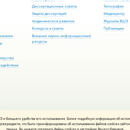
Диссертационные советы
Типография
Защиты диссертаций
Медиацентр
Академическое развитие
Журналы ВШЭ
Конкурсы и гранты
Публикации
зование
Внешние научно-информационные
ресурсы
ры
Э
нерства
модействие
 и большего удобства его использования. Более подробную информацию об испол
ния материалов
Политика конфиденциальности
Карта сайта
подтверждаете, что были проинформированы об использовании файлов cookies сай
 ВШЭ
данных. Вы можете отключить файлы cookies в настройках Вашего браузера.