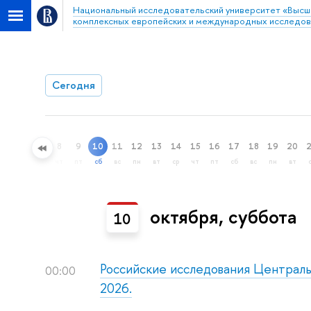
Национальный исследовательский университет «Высш
комплексных европейских и международных исследо
Сегодня
5
6
7
8
9
10
11
12
13
14
15
16
17
18
19
20
пн
вт
ср
чт
пт
сб
вс
пн
вт
ср
чт
пт
сб
вс
пн
вт
октября, суббота
10
Российские исследования Централь
00:00
2026.