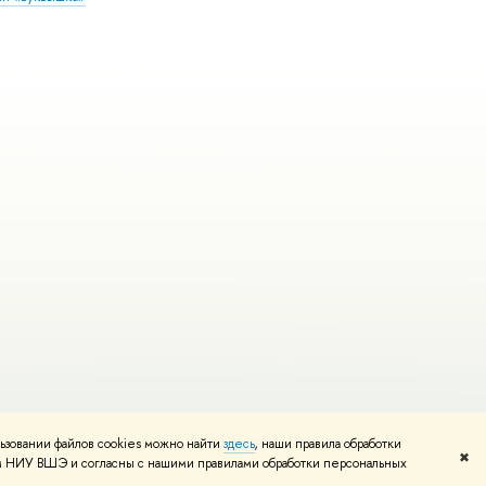
ьзовании файлов cookies можно найти
здесь
, наши правила обработки
Редактору
✖
том НИУ ВШЭ и согласны с нашими правилами обработки персональных