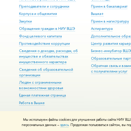
Преподаватели и сотрудники
Прием в бакалавриат
Корпуса и общежития
Вышка+
Закупки
Прием в магистратуру
Обращения граждан в НИУ ВШЭ
Аспирантура
Фонд целевого капитала
Дополнительное обра
Противодействие коррупции
Центр развития карье
Сведения о доходах, расходах, об
Бизнес-инкубатор ВШ
имуществе и обязательствах
Образовательные парт
имущественного характера
Обратная связь и взаи
Сведения об образовательной
с получателями услуг
организации
Людям с ограниченными
возможностями здоровья
Единая платежная страница
Работа в Вышке
Мы используем файлы cookies для улучшения работы сайта НИУ ВШЭ
© НИУ ВШЭ 1993–2026
Адреса и контакты
Условия использова
персональных данных –
здесь
. Продолжая пользоваться сайтом, вы 
Шрифты HSE Sans и HSE Slab разработаны в
Школе дизайна НИУ