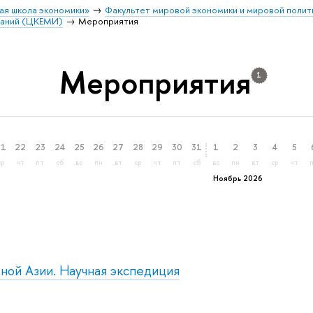
ая школа экономики»
Факультет мировой экономики и мировой полит
ваний (ЦКЕМИ)
Мероприятия
Мероприятия
1
21
22
23
24
25
26
27
28
29
30
31
1
2
3
4
5
ср
чт
пт
сб
вс
пн
вт
ср
чт
пт
сб
вс
пн
вт
ср
чт
Ноябрь 2026
ной Азии. Научная экспедиция