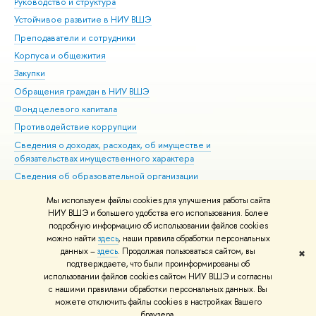
Руководство и структура
Дов
Устойчивое развитие в НИУ ВШЭ
Ол
Преподаватели и сотрудники
При
Корпуса и общежития
Вы
Закупки
При
Обращения граждан в НИУ ВШЭ
Ас
Фонд целевого капитала
До
Противодействие коррупции
Цен
Сведения о доходах, расходах, об имуществе и
Би
обязательствах имущественного характера
Об
Сведения об образовательной организации
Обр
Людям с ограниченными возможностями здоровья
Мы используем файлы cookies для улучшения работы сайта
Единая платежная страница
НИУ ВШЭ и большего удобства его использования. Более
подробную информацию об использовании файлов cookies
Работа в Вышке
можно найти
здесь
, наши правила обработки персональных
данных –
здесь
. Продолжая пользоваться сайтом, вы
✖
Редактору
подтверждаете, что были проинформированы об
© НИУ ВШЭ 1993–2026
Адреса и контакты
Условия использования
использовании файлов cookies сайтом НИУ ВШЭ и согласны
с нашими правилами обработки персональных данных. Вы
материалов
Политика конфиденциальности
Карта сайта
можете отключить файлы cookies в настройках Вашего
Шрифты HSE Sans и HSE Slab разработаны в
Школе дизайна НИУ ВШЭ
браузера.